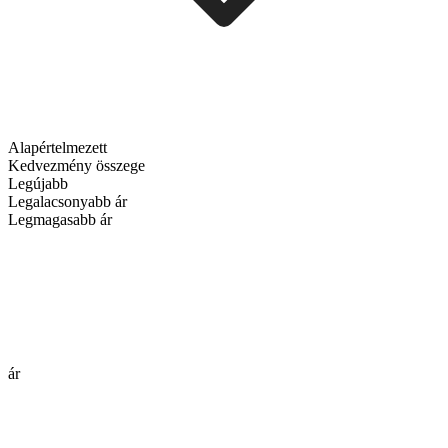
Alapértelmezett
Kedvezmény összege
Legújabb
Legalacsonyabb ár
Legmagasabb ár
ár