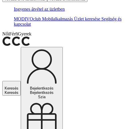
Ingyenes átvétel az üzletben
MODIVOclub
Mobilalkalmazás
Üzlet keresése
Segítség és
kapcsolat
Női
Férfi
Gyerek
Keresés
Bejelentkezés
Keresés
Bejelentkezés
Szia