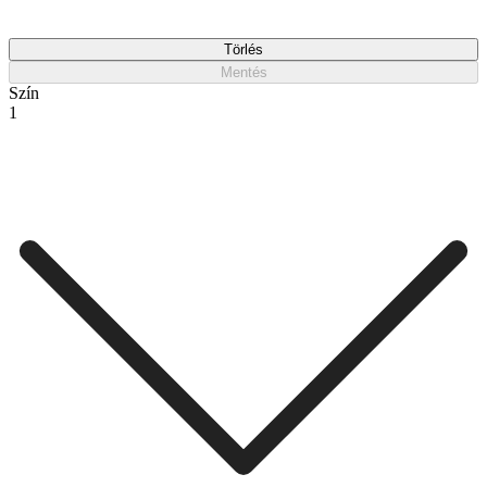
Törlés
Mentés
Szín
1