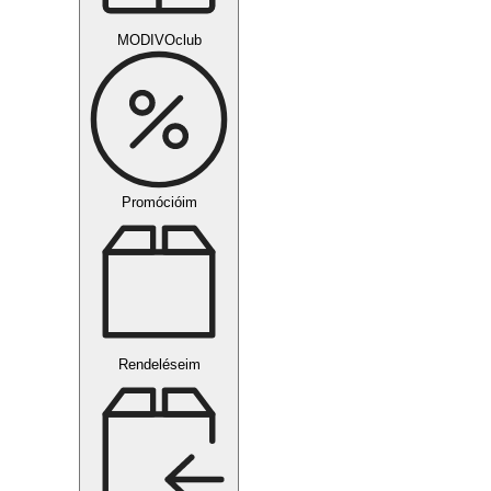
MODIVOclub
Promócióim
Rendeléseim