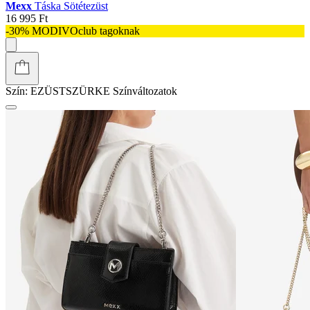
Mexx
Táska Sötétezüst
16 995 Ft
-30% MODIVOclub tagoknak
Szín:
EZÜSTSZÜRKE
Színváltozatok