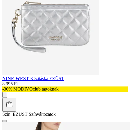
NINE WEST
Kézitáska EZÜST
8 995 Ft
-30% MODIVOclub tagoknak
Szín:
EZÜST
Színváltozatok