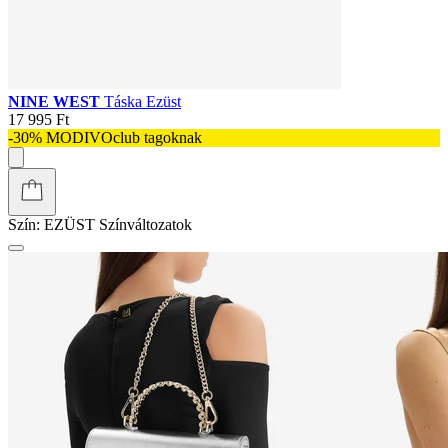
NINE WEST
Táska Ezüst
17 995 Ft
-30% MODIVOclub tagoknak
Szín:
EZÜST
Színváltozatok