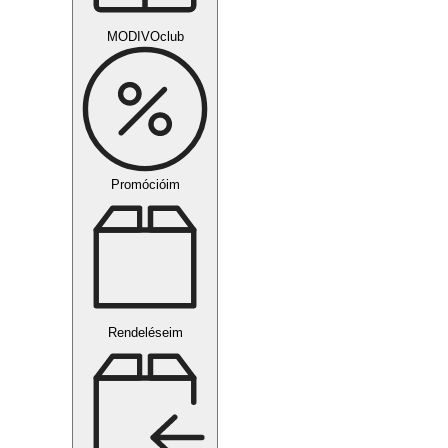
MODIVOclub
Promócióim
Rendeléseim