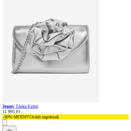
Jenny
Táska Ezüst
11 995 Ft
-30% MODIVOclub tagoknak