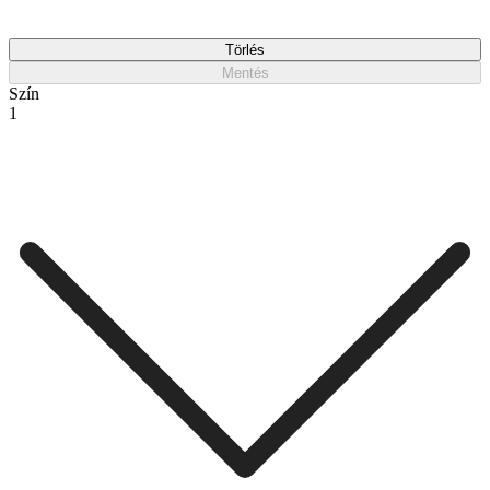
Törlés
Mentés
Szín
1