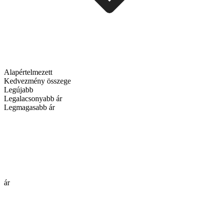
Alapértelmezett
Kedvezmény összege
Legújabb
Legalacsonyabb ár
Legmagasabb ár
ár