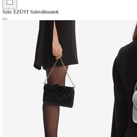
Szín:
EZÜST
Színváltozatok