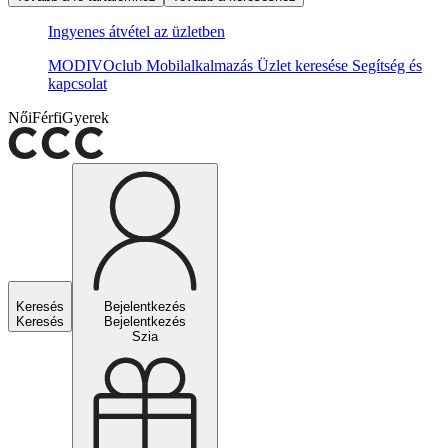
Ingyenes átvétel az üzletben
MODIVOclub
Mobilalkalmazás
Üzlet keresése
Segítség és
kapcsolat
Női
Férfi
Gyerek
Keresés
Bejelentkezés
Keresés
Bejelentkezés
Szia