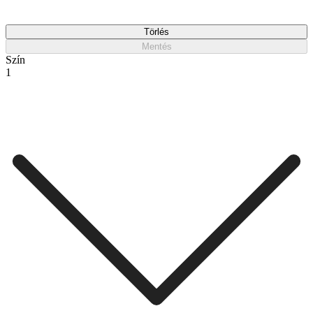
Törlés
Mentés
Szín
1