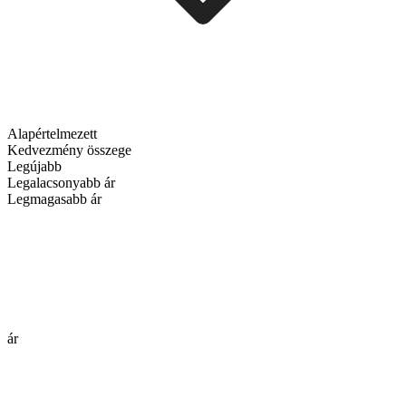
Alapértelmezett
Kedvezmény összege
Legújabb
Legalacsonyabb ár
Legmagasabb ár
ár