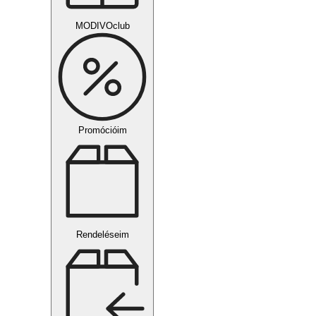
MODIVOclub
Promócióim
Rendeléseim