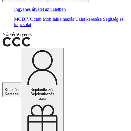
Ingyenes átvétel az üzletben
MODIVOclub
Mobilalkalmazás
Üzlet keresése
Segítség és
kapcsolat
Női
Férfi
Gyerek
Keresés
Bejelentkezés
Keresés
Bejelentkezés
Szia