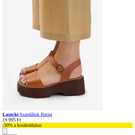
Lasocki
Szandálok Barna
19 995 Ft
-30% a kosároldalon