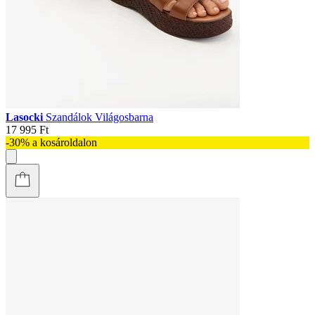
Lasocki
Szandálok Világosbarna
17 995 Ft
-30% a kosároldalon