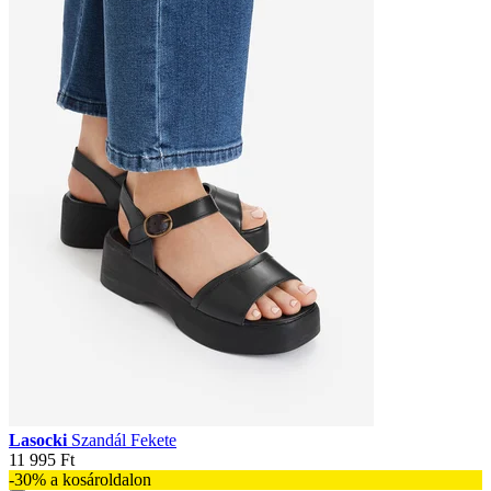
Lasocki
Szandál Fekete
11 995 Ft
-30% a kosároldalon