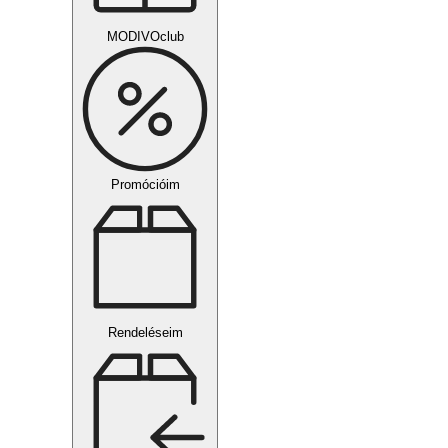
MODIVOclub
Promócióim
Rendeléseim