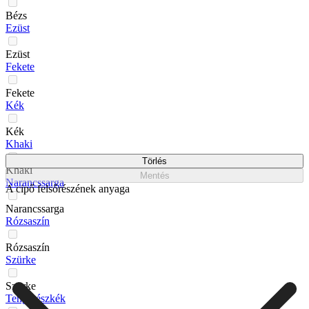
Bézs
Ezüst
Ezüst
Fekete
Fekete
Kék
Kék
Khaki
Törlés
Khaki
Mentés
Narancssarga
A cipő felsőrészének anyaga
Narancssarga
Rózsaszín
Rózsaszín
Szürke
Szürke
Tengerészkék