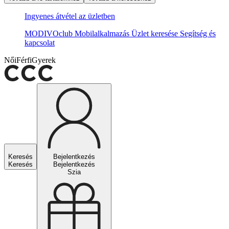
Ingyenes átvétel az üzletben
MODIVOclub
Mobilalkalmazás
Üzlet keresése
Segítség és
kapcsolat
Női
Férfi
Gyerek
Keresés
Bejelentkezés
Keresés
Bejelentkezés
Szia