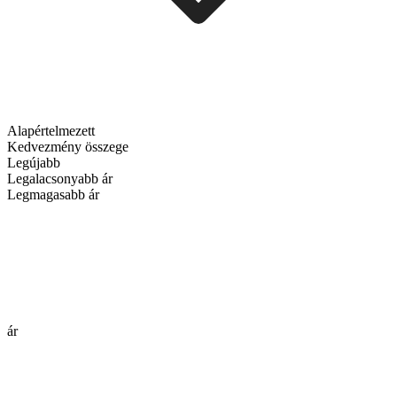
Alapértelmezett
Kedvezmény összege
Legújabb
Legalacsonyabb ár
Legmagasabb ár
ár