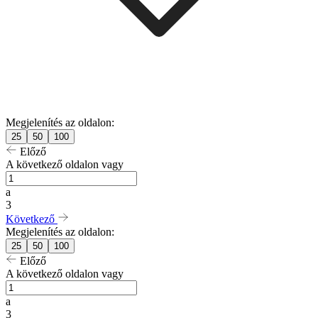
Megjelenítés az oldalon:
25
50
100
Előző
A következő oldalon vagy
a
3
Következő
Megjelenítés az oldalon:
25
50
100
Előző
A következő oldalon vagy
a
3