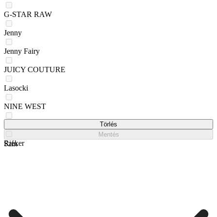
G-STAR RAW
Jenny
Jenny Fairy
JUICY COUTURE
Lasocki
NINE WEST
REMONTE
Törlés
Mentés
Rieker
Szín