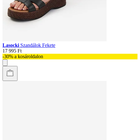
Lasocki
Szandálok Fekete
17 995 Ft
-30% a kosároldalon