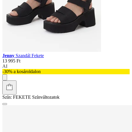
Jenny
Szandál Fekete
13 995 Ft
AI
-30% a kosároldalon
Szín:
FEKETE
Színváltozatok