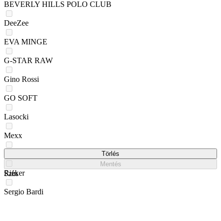
BEVERLY HILLS POLO CLUB
DeeZee
EVA MINGE
G-STAR RAW
Gino Rossi
GO SOFT
Lasocki
Mexx
REMONTE
Törlés
Mentés
Rieker
Szín
Sergio Bardi