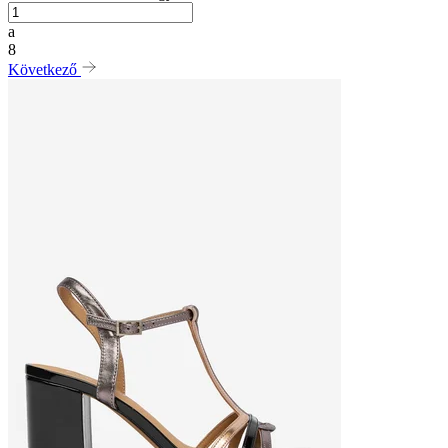
a
8
Következő