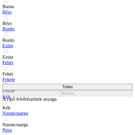
Barna
Bézs
Bézs
Bordo
Bordo
Ezüst
Ezüst
Fehér
Fehér
Fekete
Törlés
Fekete
Mentés
Kék
A cipő felsőrészének anyaga
Kék
Narancssarga
Narancssarga
Piros