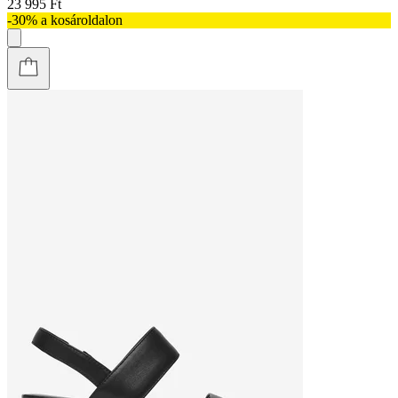
23 995 Ft
-30% a kosároldalon