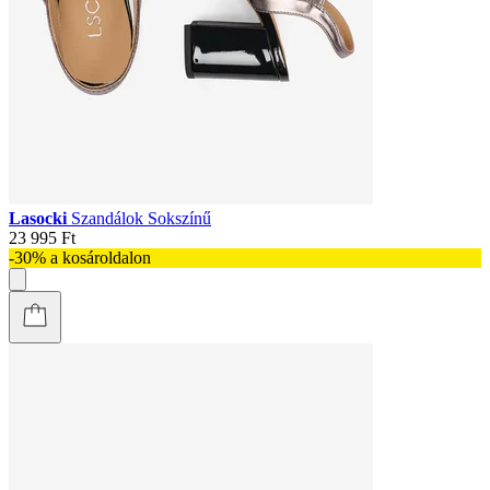
Lasocki
Szandálok Sokszínű
23 995 Ft
-30% a kosároldalon