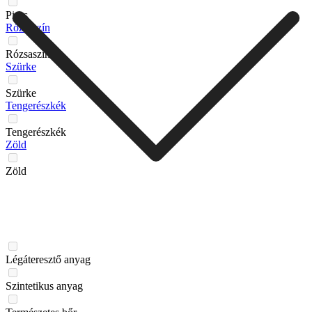
Piros
Rózsaszín
Rózsaszín
Szürke
Szürke
Tengerészkék
Tengerészkék
Zöld
Zöld
Légáteresztő anyag
Szintetikus anyag