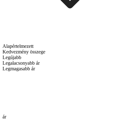
Alapértelmezett
Kedvezmény összege
Legújabb
Legalacsonyabb ár
Legmagasabb ár
ár