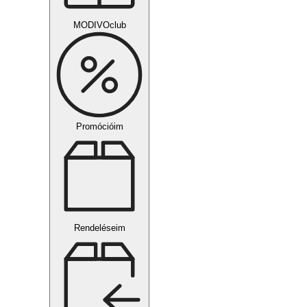
MODIVOclub
Promócióim
Rendeléseim