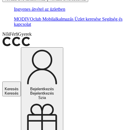
Ingyenes átvétel az üzletben
MODIVOclub
Mobilalkalmazás
Üzlet keresése
Segítség és
kapcsolat
Női
Férfi
Gyerek
Keresés
Bejelentkezés
Keresés
Bejelentkezés
Szia