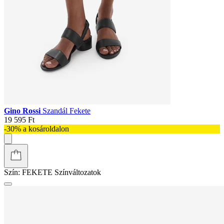
Gino Rossi
Szandál Fekete
19 595 Ft
-30% a kosároldalon
Szín:
FEKETE
Színváltozatok