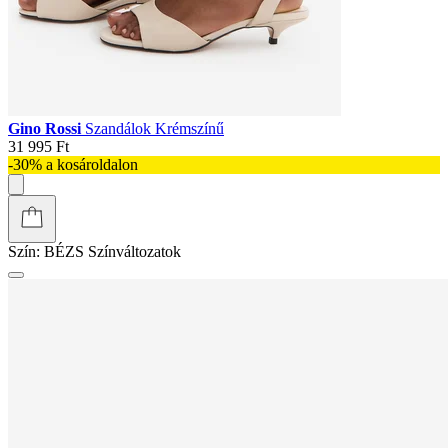
Gino Rossi
Szandálok Krémszínű
31 995 Ft
-30% a kosároldalon
Szín:
BÉZS
Színváltozatok