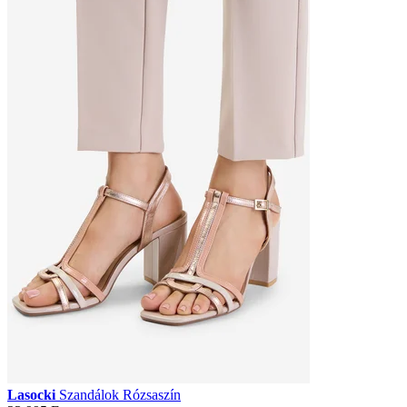
Lasocki
Szandálok Rózsaszín