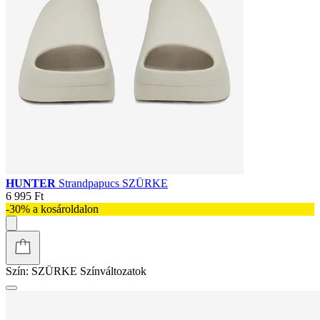
HUNTER
Strandpapucs SZÜRKE
6 995 Ft
-30% a kosároldalon
Szín:
SZÜRKE
Színváltozatok