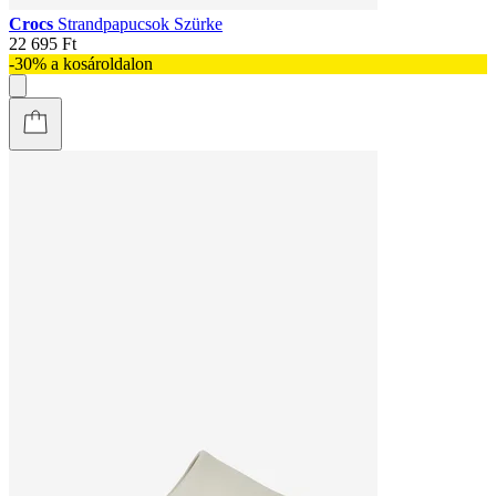
Crocs
Strandpapucsok Szürke
22 695 Ft
-30% a kosároldalon