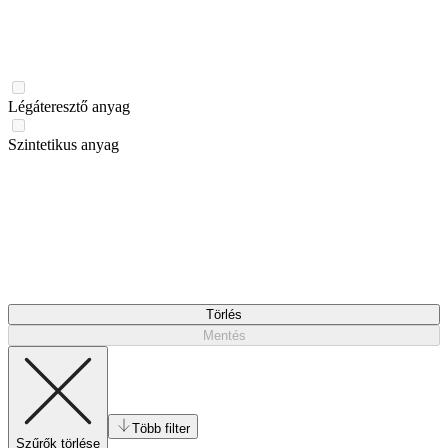
Légáteresztő anyag
Szintetikus anyag
Törlés
Mentés
Több filter
Szűrők törlése