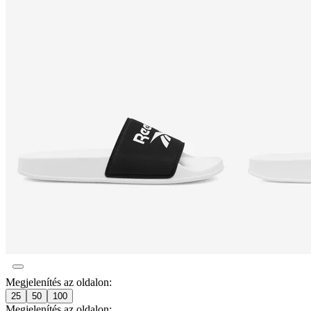
Megjelenítés az oldalon:
25
50
100
Megjelenítés az oldalon: