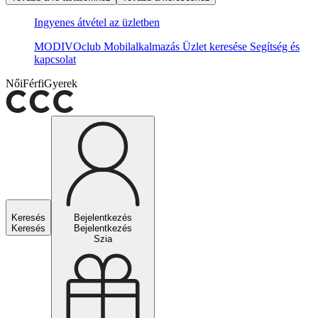
Ingyenes átvétel az üzletben
MODIVOclub
Mobilalkalmazás
Üzlet keresése
Segítség és
kapcsolat
Női
Férfi
Gyerek
Keresés
Bejelentkezés
Keresés
Bejelentkezés
Szia