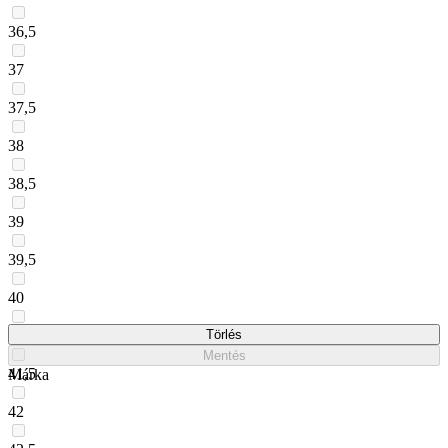
36,5
37
37,5
38
38,5
39
39,5
40
41
Törlés
Mentés
41,5
Márka
42