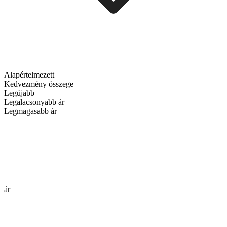
Alapértelmezett
Kedvezmény összege
Legújabb
Legalacsonyabb ár
Legmagasabb ár
ár