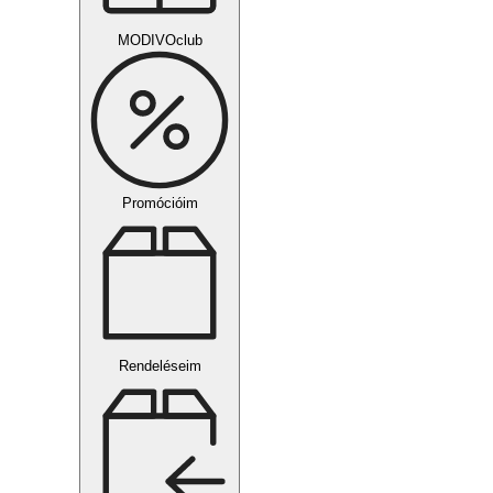
MODIVOclub
Promócióim
Rendeléseim