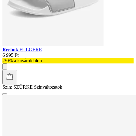
Reebok
FULGERE
6 995 Ft
-30% a kosároldalon
Szín:
SZÜRKE
Színváltozatok