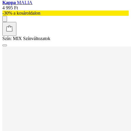
Kappa
MALIA
4 995 Ft
-30% a kosároldalon
Szín:
MIX
Színváltozatok