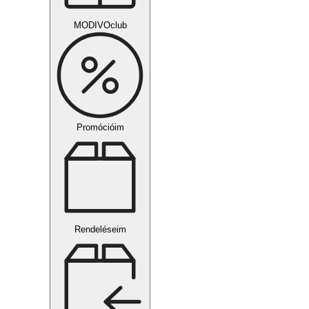
MODIVOclub
Promócióim
Rendeléseim