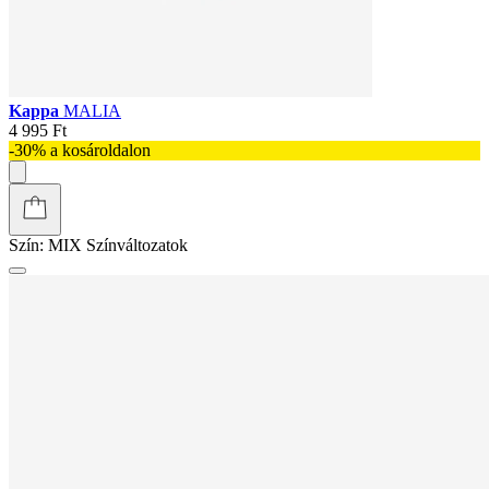
Kappa
MALIA
4 995 Ft
-30% a kosároldalon
Szín:
MIX
Színváltozatok