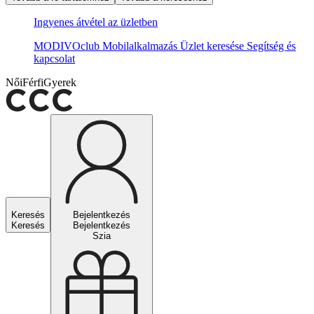
Ingyenes átvétel az üzletben
MODIVOclub
Mobilalkalmazás
Üzlet keresése
Segítség és
kapcsolat
Női
Férfi
Gyerek
Keresés
Bejelentkezés
Keresés
Bejelentkezés
Szia