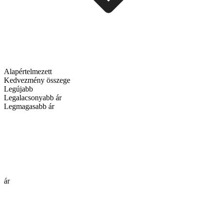
Alapértelmezett
Kedvezmény összege
Legújabb
Legalacsonyabb ár
Legmagasabb ár
ár