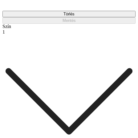
Törlés
Mentés
Szín
1