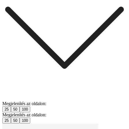
Megjelenítés az oldalon:
25
50
100
Megjelenítés az oldalon:
25
50
100