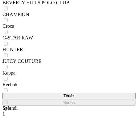
BEVERLY HILLS POLO CLUB
CHAMPION
Crocs
G-STAR RAW
HUNTER
JUICY COUTURE
Kappa
Reebok
ROXY
Törlés
Mentés
Sprandi
Szín
1