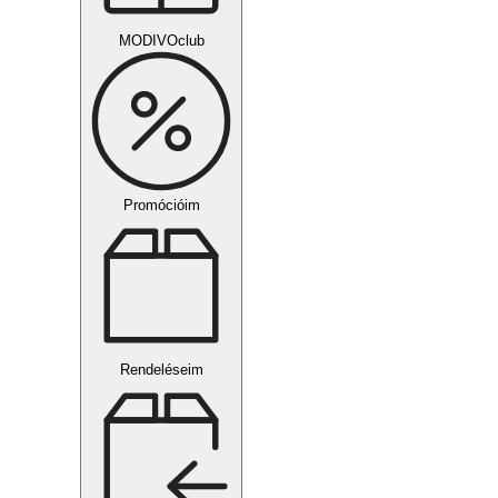
MODIVOclub
Promócióim
Rendeléseim