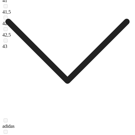
41
41,5
42
42,5
43
adidas