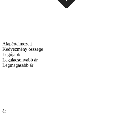
Alapértelmezett
Kedvezmény összege
Legújabb
Legalacsonyabb ár
Legmagasabb ár
ár