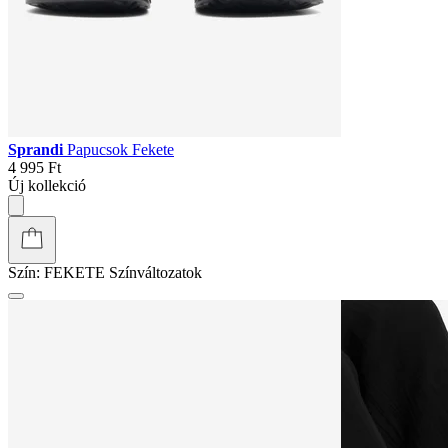
Sprandi
Papucsok Fekete
4 995 Ft
Új kollekció
Szín:
FEKETE
Színváltozatok