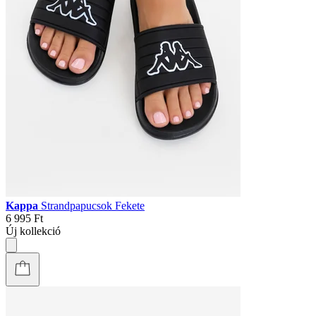
Kappa
Strandpapucsok Fekete
6 995 Ft
Új kollekció