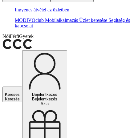
Ingyenes átvétel az üzletben
MODIVOclub
Mobilalkalmazás
Üzlet keresése
Segítség és
kapcsolat
Női
Férfi
Gyerek
Keresés
Bejelentkezés
Keresés
Bejelentkezés
Szia