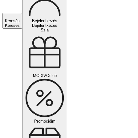
Keresés
Bejelentkezés
Keresés
Bejelentkezés
Szia
MODIVOclub
Promócióim