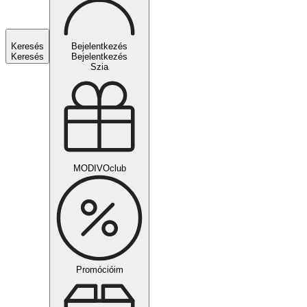
Keresés
Bejelentkezés
Keresés
Bejelentkezés
Szia
MODIVOclub
Promócióim