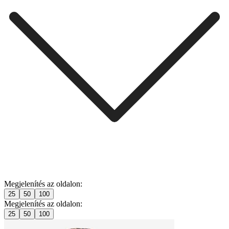
Megjelenítés az oldalon:
25
50
100
Megjelenítés az oldalon:
25
50
100