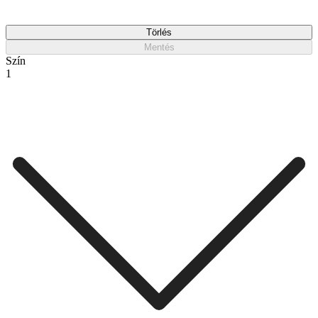
Törlés
Mentés
Szín
1