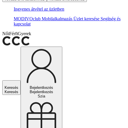
Ingyenes átvétel az üzletben
MODIVOclub
Mobilalkalmazás
Üzlet keresése
Segítség és
kapcsolat
Női
Férfi
Gyerek
Keresés
Bejelentkezés
Keresés
Bejelentkezés
Szia