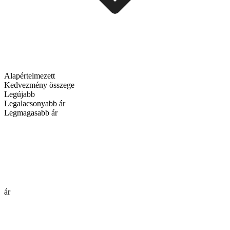
Alapértelmezett
Kedvezmény összege
Legújabb
Legalacsonyabb ár
Legmagasabb ár
ár