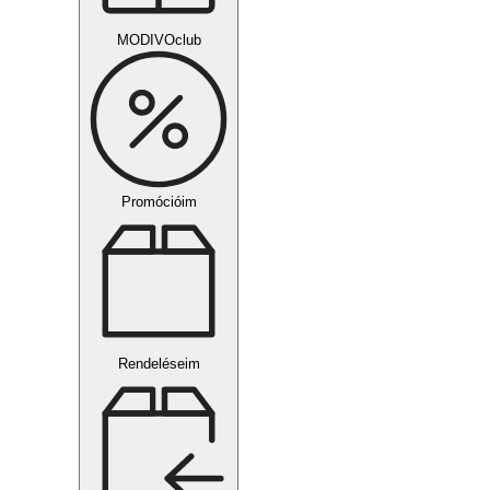
MODIVOclub
Promócióim
Rendeléseim