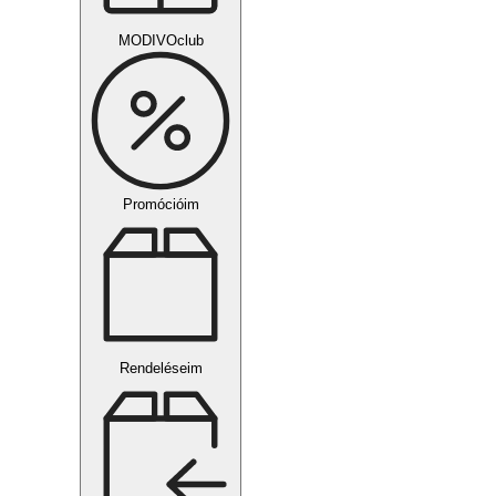
MODIVOclub
Promócióim
Rendeléseim