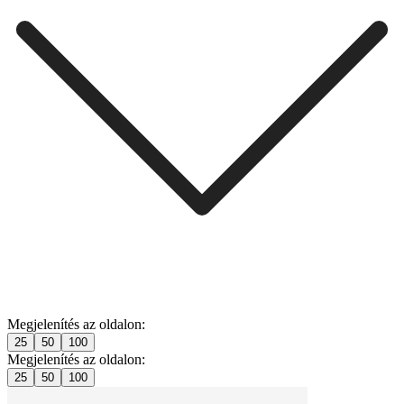
Megjelenítés az oldalon:
25
50
100
Megjelenítés az oldalon:
25
50
100