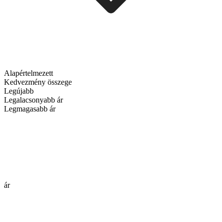
Alapértelmezett
Kedvezmény összege
Legújabb
Legalacsonyabb ár
Legmagasabb ár
ár