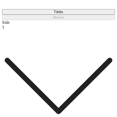
Törlés
Mentés
Szín
1