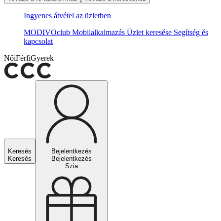
Ingyenes átvétel az üzletben
MODIVOclub
Mobilalkalmazás
Üzlet keresése
Segítség és
kapcsolat
Női
Férfi
Gyerek
Keresés
Bejelentkezés
Keresés
Bejelentkezés
Szia