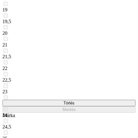
19
19,5
20
21
21,5
22
22,5
23
23,5
Törlés
Mentés
24
Márka
24,5