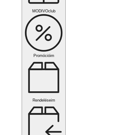
MODIVOclub
Promócióim
Rendeléseim