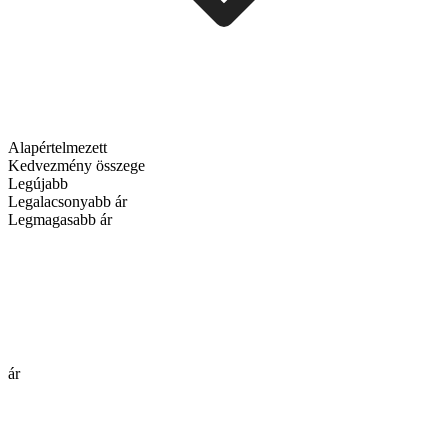
Alapértelmezett
Kedvezmény összege
Legújabb
Legalacsonyabb ár
Legmagasabb ár
ár