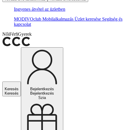
Ingyenes átvétel az üzletben
MODIVOclub
Mobilalkalmazás
Üzlet keresése
Segítség és
kapcsolat
Női
Férfi
Gyerek
Keresés
Bejelentkezés
Keresés
Bejelentkezés
Szia