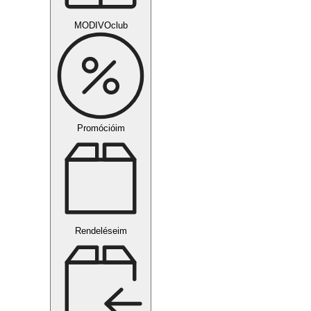
MODIVOclub
Promócióim
Rendeléseim