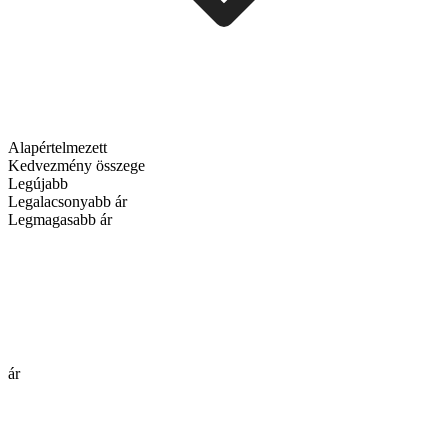
Alapértelmezett
Kedvezmény összege
Legújabb
Legalacsonyabb ár
Legmagasabb ár
ár