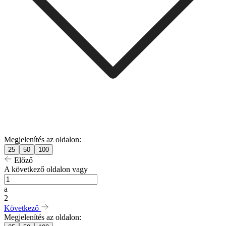
Megjelenítés az oldalon:
25
50
100
Előző
A következő oldalon vagy
a
2
Következő
Megjelenítés az oldalon: