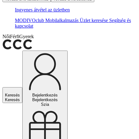
Ingyenes átvétel az üzletben
MODIVOclub
Mobilalkalmazás
Üzlet keresése
Segítség és
kapcsolat
Női
Férfi
Gyerek
Keresés
Bejelentkezés
Keresés
Bejelentkezés
Szia