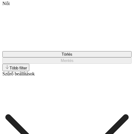
Női
Törlés
Mentés
Több filter
Szűrő beállítások