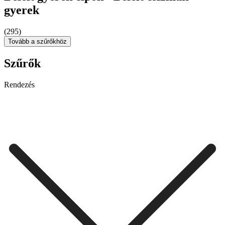
gyerek
(295)
Tovább a szűrőkhöz
Szűrők
Rendezés