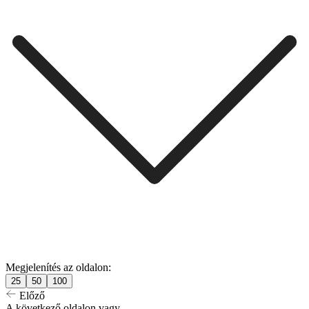
Megjelenítés az oldalon:
25
50
100
Előző
A következő oldalon vagy