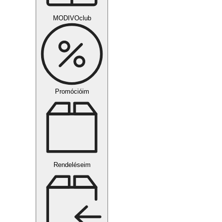
MODIVOclub
Promócióim
Rendeléseim