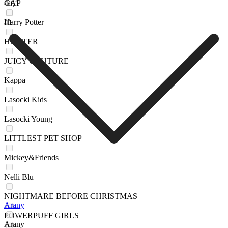
GAP
40,5
Harry Potter
41
HUNTER
JUICY COUTURE
Kappa
Lasocki Kids
Lasocki Young
LITTLEST PET SHOP
Mickey&Friends
Nelli Blu
NIGHTMARE BEFORE CHRISTMAS
Arany
POWERPUFF GIRLS
Arany