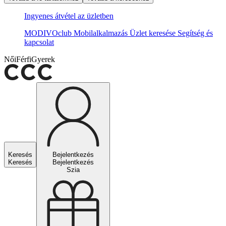
Ingyenes átvétel az üzletben
MODIVOclub
Mobilalkalmazás
Üzlet keresése
Segítség és
kapcsolat
Női
Férfi
Gyerek
Keresés
Bejelentkezés
Keresés
Bejelentkezés
Szia