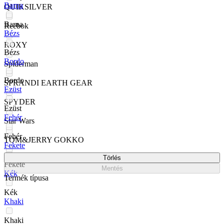
Barna
QUIKSILVER
Barna
Reebok
Bézs
ROXY
Bézs
Bordo
Spiderman
Bordo
SPRANDI EARTH GEAR
Ezüst
SPYDER
Ezüst
Fehér
Star Wars
Fehér
TOM&JERRY GOKKO
Fekete
Törlés
Winnie The Pooh
Fekete
Mentés
Kék
Termék típusa
Kék
Khaki
Khaki