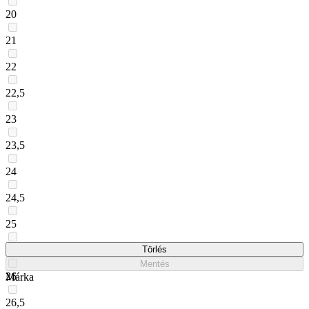
20
21
22
22,5
23
23,5
24
24,5
25
25,5
Törlés
Mentés
26
Márka
26,5