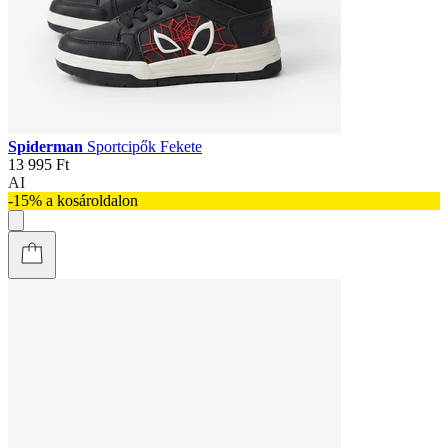
Spiderman
Sportcipők Fekete
13 995 Ft
AI
-15% a kosároldalon