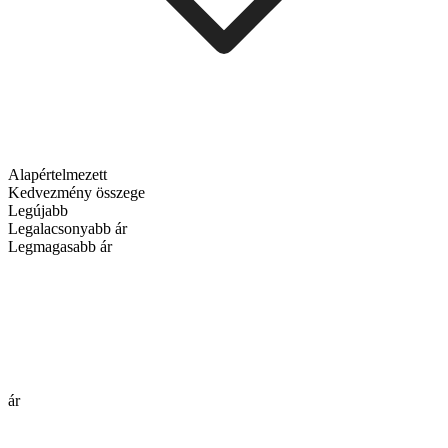
Alapértelmezett
Kedvezmény összege
Legújabb
Legalacsonyabb ár
Legmagasabb ár
ár