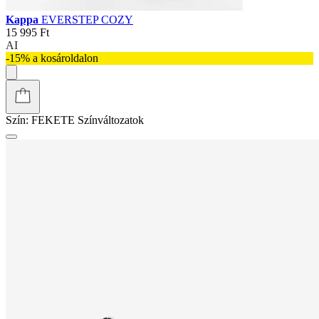
Kappa
EVERSTEP COZY
15 995 Ft
AI
-15% a kosároldalon
Szín:
FEKETE
Színváltozatok