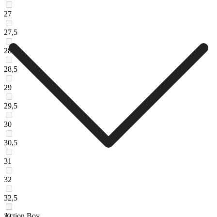
27
27,5
28
28,5
29
29,5
30
30,5
31
32
32,5
Action Boy
33