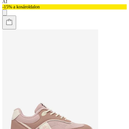
AI
-15% a kosároldalon