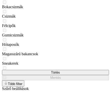
Bokacsizmák
Csizmák
Félcipők
Gumicsizmák
Hótaposók
Magasszárú bakancsok
Sneakerek
Strandpapucsok
Törlés
Mentés
Tornacipők
Több filter
Szűrő beállítások