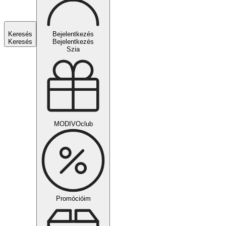
Keresés
Bejelentkezés
Keresés
Bejelentkezés
Szia
MODIVOclub
Promócióim