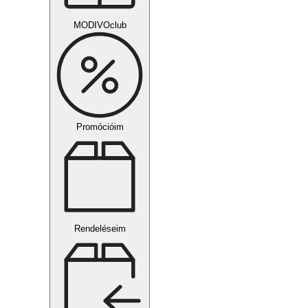
MODIVOclub
Promócióim
Rendeléseim