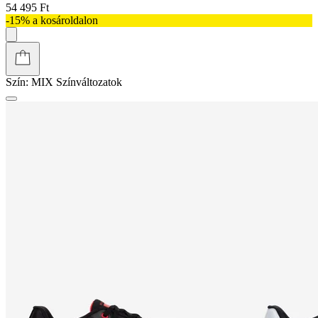
54 495 Ft
-15% a kosároldalon
Szín:
MIX
Színváltozatok