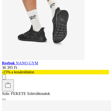
Reebok
NANO GYM
36 395 Ft
-15% a kosároldalon
Szín:
FEKETE
Színváltozatok