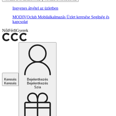
Ingyenes átvétel az üzletben
MODIVOclub
Mobilalkalmazás
Üzlet keresése
Segítség és
kapcsolat
Női
Férfi
Gyerek
Keresés
Bejelentkezés
Keresés
Bejelentkezés
Szia