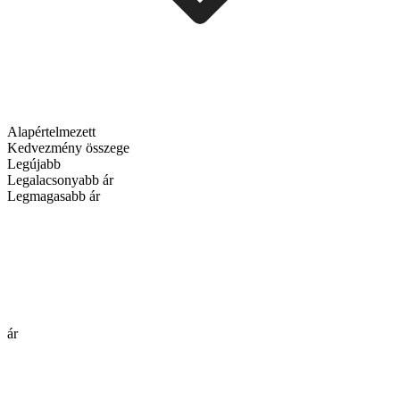
Alapértelmezett
Kedvezmény összege
Legújabb
Legalacsonyabb ár
Legmagasabb ár
ár