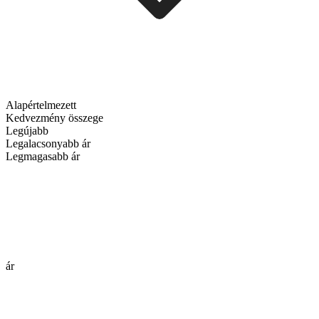
Alapértelmezett
Kedvezmény összege
Legújabb
Legalacsonyabb ár
Legmagasabb ár
ár