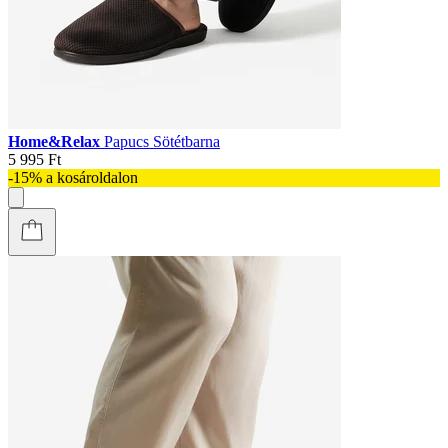
Home&Relax
Papucs Sötétbarna
5 995 Ft
-15% a kosároldalon