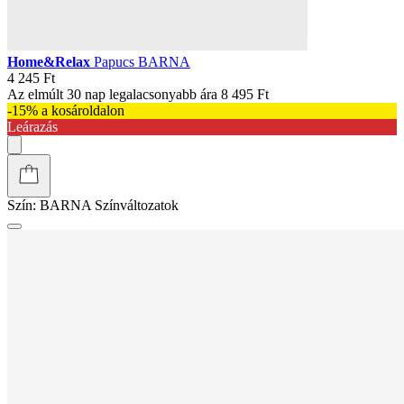
Home&Relax
Papucs BARNA
4 245 Ft
Az elmúlt 30 nap legalacsonyabb ára
8 495 Ft
-15% a kosároldalon
Leárazás
Szín:
BARNA
Színváltozatok