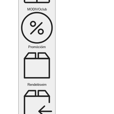
MODIVOclub
Promócióim
Rendeléseim