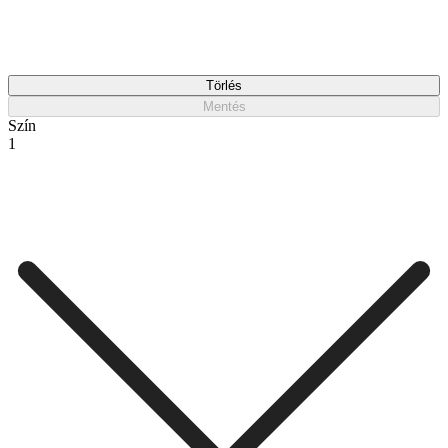
Törlés
Mentés
Szín
1