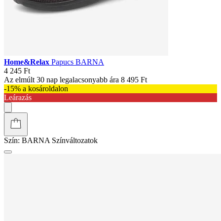
Home&Relax
Papucs BARNA
4 245 Ft
Az elmúlt 30 nap legalacsonyabb ára
8 495 Ft
-15% a kosároldalon
Leárazás
Szín:
BARNA
Színváltozatok