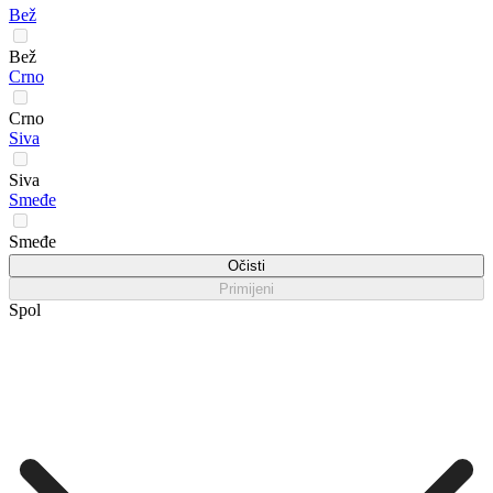
Bež
Bež
Crno
Crno
Siva
Siva
Smeđe
Smeđe
Očisti
Primijeni
Spol