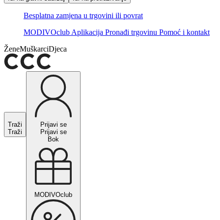
Besplatna zamjena u trgovini ili povrat
MODIVOclub
Aplikacija
Pronađi trgovinu
Pomoć i kontakt
Žene
Muškarci
Djeca
Traži
Prijavi se
Traži
Prijavi se
Bok
MODIVOclub