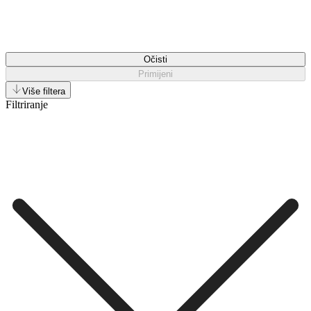
Očisti
Primijeni
Više filtera
Filtriranje