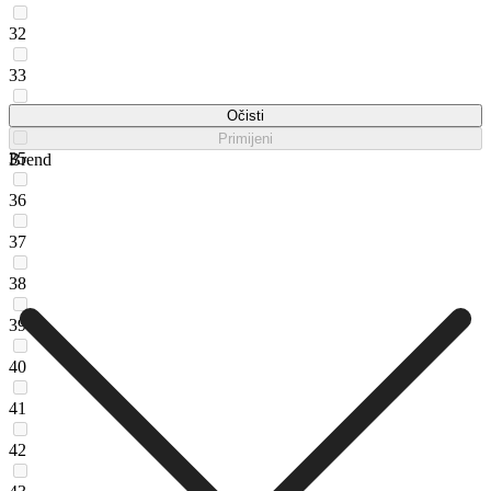
32
33
34
Očisti
Primijeni
35
Brend
36
37
38
39
40
41
42