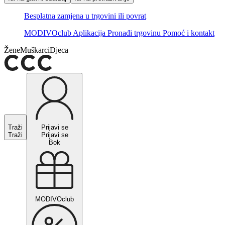
Besplatna zamjena u trgovini ili povrat
MODIVOclub
Aplikacija
Pronađi trgovinu
Pomoć i kontakt
Žene
Muškarci
Djeca
Traži
Prijavi se
Traži
Prijavi se
Bok
MODIVOclub