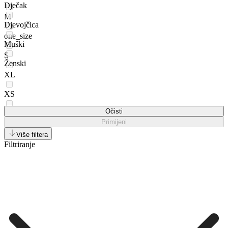
Dječak
M
Djevojčica
one_size
Muški
S
Ženski
XL
XS
Očisti
XXL
Primijeni
Više filtera
Filtriranje