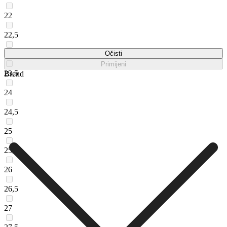
22
22,5
23
Očisti
Primijeni
23,5
Brend
24
24,5
25
25,5
26
26,5
27