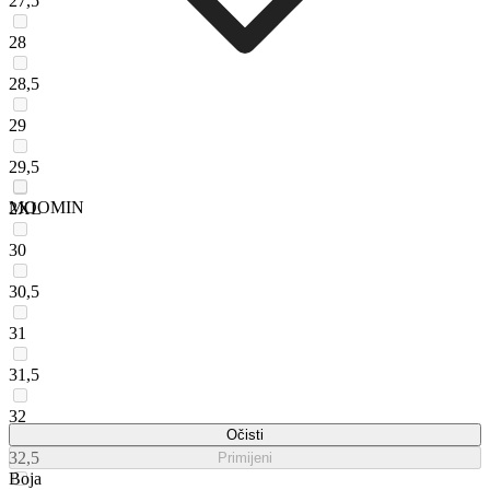
27,5
28
28,5
29
29,5
MOOMIN
2XL
30
30,5
31
31,5
32
Očisti
32,5
Primijeni
Boja