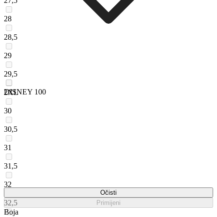
27,5
28
28,5
29
29,5
DISNEY 100
2XL
30
30,5
31
31,5
32
Očisti
32,5
Primijeni
Boja