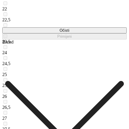
22
22,5
23
Očisti
Primijeni
23,5
Brend
24
24,5
25
25,5
26
26,5
27