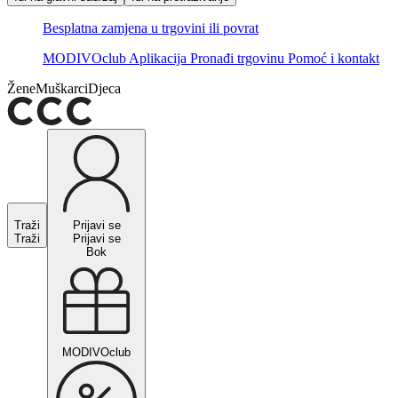
Besplatna zamjena u trgovini ili povrat
MODIVOclub
Aplikacija
Pronađi trgovinu
Pomoć i kontakt
Žene
Muškarci
Djeca
Traži
Prijavi se
Traži
Prijavi se
Bok
MODIVOclub