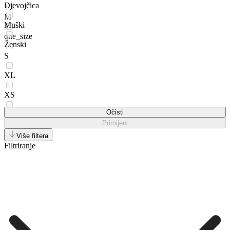
Djevojčica
M
Muški
one_size
Ženski
S
XL
XS
Očisti
XXL
Primijeni
Više filtera
Filtriranje