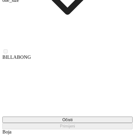
one_size
BILLABONG
Očisti
Primijeni
Boja