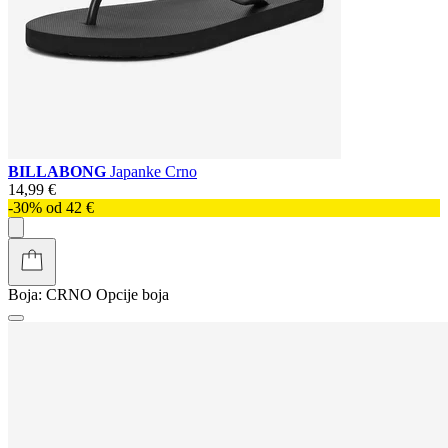
BILLABONG
Japanke Crno
14,99 €
-30% od 42 €
Boja:
CRNO
Opcije boja