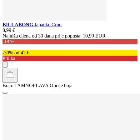
BILLABONG
Japanke Crno
8,99 €
Najniža cijena od 30 dana prije popusta:
10,99 EUR
-18 %
-30% od 42 €
Prilika
Boja:
TAMNOPLAVA
Opcije boja