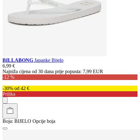
BILLABONG
Japanke Bijelo
6,99 €
Najniža cijena od 30 dana prije popusta:
7,99 EUR
-12 %
-30% od 42 €
Prilika
Boja:
BIJELO
Opcije boja