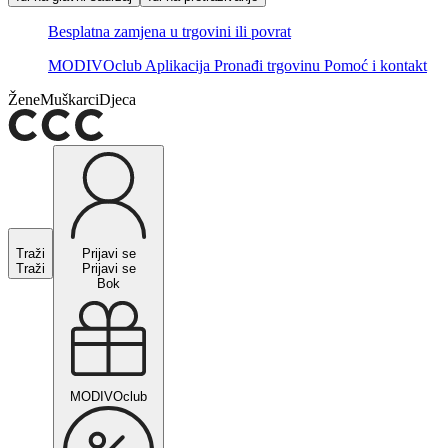
Besplatna zamjena u trgovini ili povrat
MODIVOclub
Aplikacija
Pronađi trgovinu
Pomoć i kontakt
Žene
Muškarci
Djeca
Traži
Prijavi se
Traži
Prijavi se
Bok
MODIVOclub