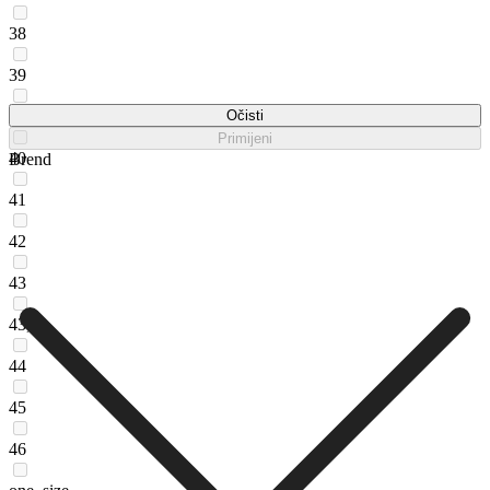
38
39
39,5
Očisti
Primijeni
40
Brend
41
42
43
43,5
44
45
46