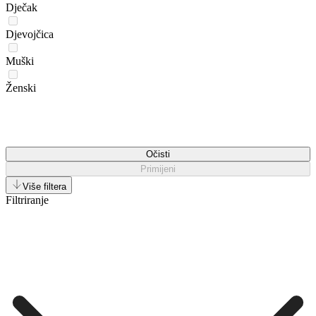
Dječak
Djevojčica
Muški
Ženski
Očisti
Primijeni
Više filtera
Filtriranje