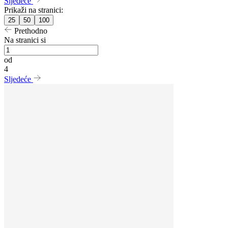
Sljedeće
Prikaži na stranici:
25
50
100
Prethodno
Na stranici si
od
4
Sljedeće