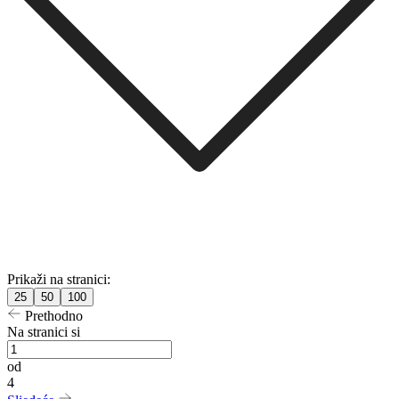
Prikaži na stranici:
25
50
100
Prethodno
Na stranici si
od
4