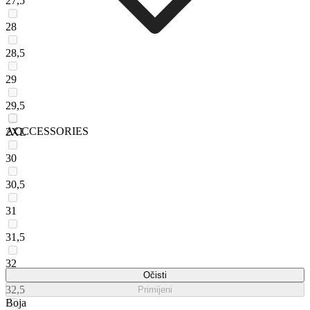
27,5
28
28,5
29
29,5
ACCCESSORIES
2XL
30
30,5
31
31,5
32
Očisti
32,5
Primijeni
Boja