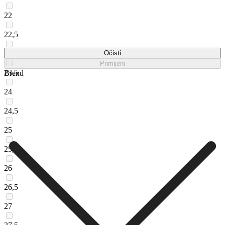
22
22,5
23
Očisti
Primijeni
23,5
Brend
24
24,5
25
25,5
26
26,5
27