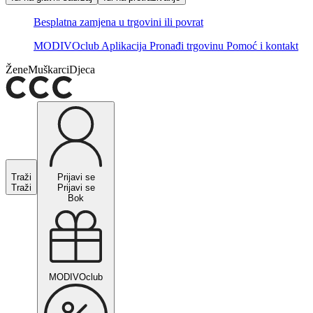
Besplatna zamjena u trgovini ili povrat
MODIVOclub
Aplikacija
Pronađi trgovinu
Pomoć i kontakt
Žene
Muškarci
Djeca
Traži
Prijavi se
Traži
Prijavi se
Bok
MODIVOclub