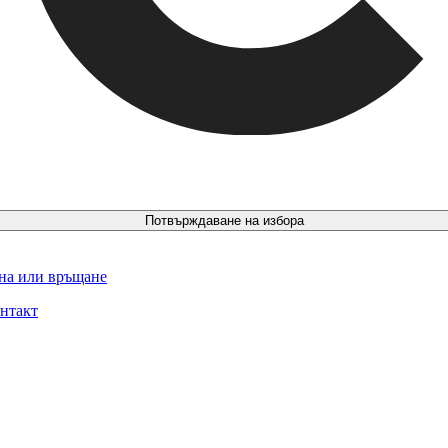
Потвърждаване на избора
ина или връщане
нтакт