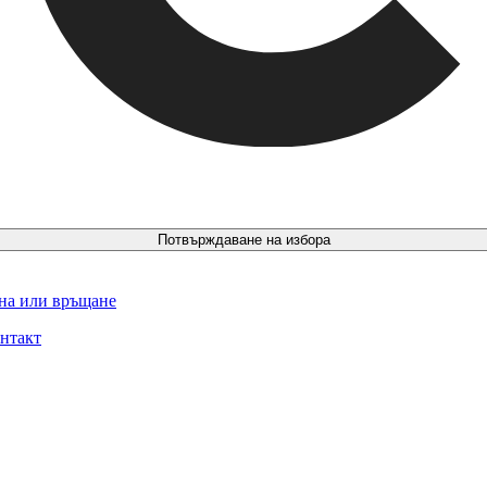
Потвърждаване на избора
ина или връщане
нтакт