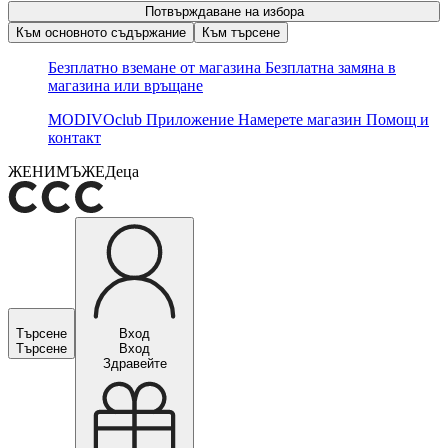
Потвърждаване на избора
Към основното съдържание
Към търсене
Безплатно вземане от магазина
Безплатна замяна в
магазина или връщане
MODIVOclub
Приложение
Намерете магазин
Помощ и
контакт
ЖЕНИ
МЪЖЕ
Деца
Търсене
Вход
Търсене
Вход
Здравейте