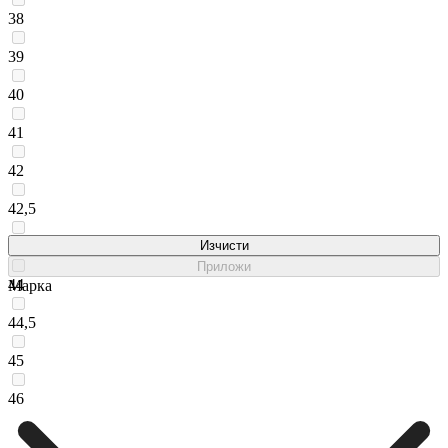
38
39
40
41
42
42,5
43
Изчисти
Приложи
44
Марка
44,5
45
46