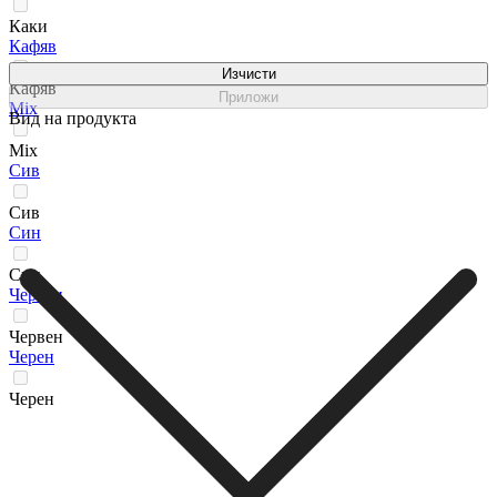
Каки
Кафяв
Изчисти
Кафяв
Приложи
Мix
Вид на продукта
Мix
Сив
Сив
Син
Син
Червен
Червен
Черен
Черен