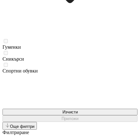
Гуменки
Сникърси
Спортни обувки
Изчисти
Приложи
Още филтри
Филтриране