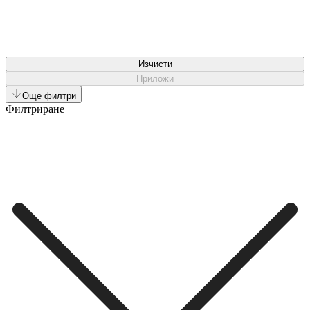
Изчисти
Приложи
Още филтри
Филтриране