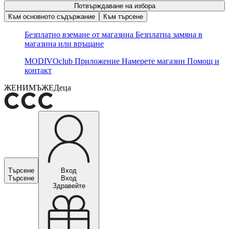
Потвърждаване на избора
Към основното съдържание
Към търсене
Безплатно вземане от магазина
Безплатна замяна в
магазина или връщане
MODIVOclub
Приложение
Намерете магазин
Помощ и
контакт
ЖЕНИ
МЪЖЕ
Деца
Търсене
Вход
Търсене
Вход
Здравейте