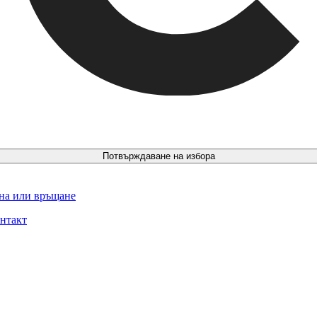
Потвърждаване на избора
ина или връщане
нтакт