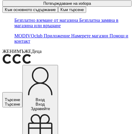
Потвърждаване на избора
Към основното съдържание
Към търсене
Безплатно вземане от магазина
Безплатна замяна в
магазина или връщане
MODIVOclub
Приложение
Намерете магазин
Помощ и
контакт
ЖЕНИ
МЪЖЕ
Деца
Търсене
Вход
Търсене
Вход
Здравейте