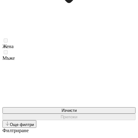
Жена
Мъже
Изчисти
Приложи
Още филтри
Филтриране