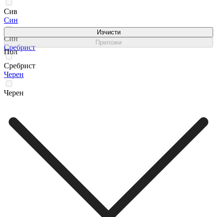
Сив
Син
Изчисти
Син
Приложи
Сребрист
Пол
Сребрист
Черен
Черен