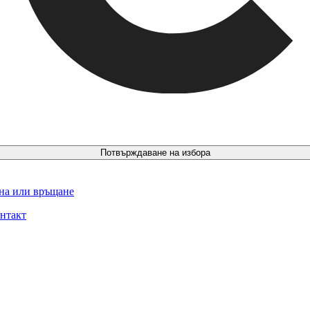
Потвърждаване на избора
ина или връщане
нтакт