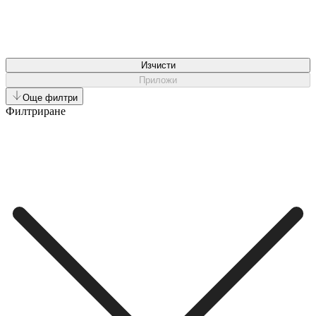
Изчисти
Приложи
Още филтри
Филтриране