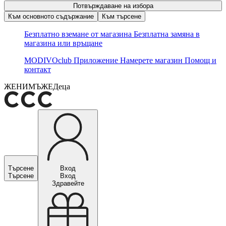
Потвърждаване на избора
Към основното съдържание
Към търсене
Безплатно вземане от магазина
Безплатна замяна в
магазина или връщане
MODIVOclub
Приложение
Намерете магазин
Помощ и
контакт
ЖЕНИ
МЪЖЕ
Деца
Търсене
Вход
Търсене
Вход
Здравейте