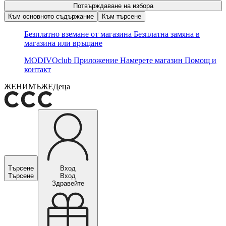
Потвърждаване на избора
Към основното съдържание
Към търсене
Безплатно вземане от магазина
Безплатна замяна в
магазина или връщане
MODIVOclub
Приложение
Намерете магазин
Помощ и
контакт
ЖЕНИ
МЪЖЕ
Деца
Търсене
Вход
Търсене
Вход
Здравейте