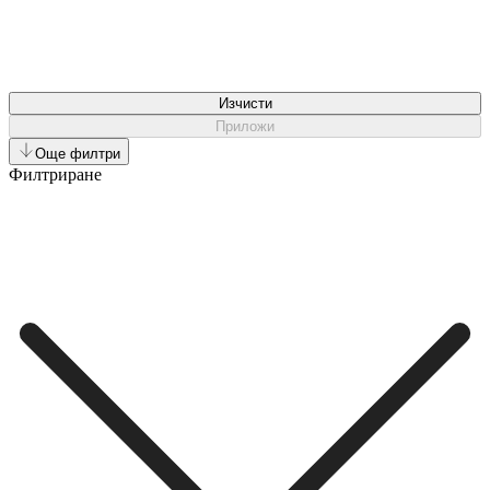
Изчисти
Приложи
Още филтри
Филтриране