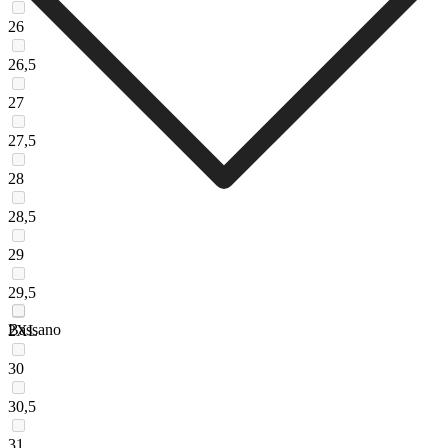
26
26,5
27
27,5
28
28,5
29
29,5
Bassano
2XL
30
30,5
31