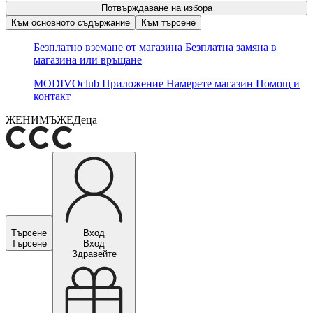
Потвърждаване на избора
Към основното съдържание
Към търсене
Безплатно вземане от магазина
Безплатна замяна в
магазина или връщане
MODIVOclub
Приложение
Намерете магазин
Помощ и
контакт
ЖЕНИ
МЪЖЕ
Деца
Търсене
Вход
Търсене
Вход
Здравейте