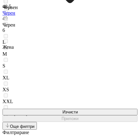
48,5
Червен
Черен
49
Черен
6
L
Жена
M
S
XL
XS
XXL
Изчисти
един размер
Приложи
Още филтри
Филтриране