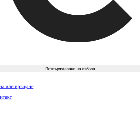
Потвърждаване на избора
ина или връщане
нтакт