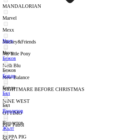
MANDALORIAN
Marvel
Mexx
Navy
Mickey&Friends
Navy
My little Pony
Бежов
Nelli Blu
Бежов
Бордо
New Balance
Бордо
NIGHTMARE BEFORE CHRISTMAS
Бял
NINE WEST
Бял
Виолетов
OTTIMO
Виолетов
Paw Patrol
Жълт
PEPPA PIG