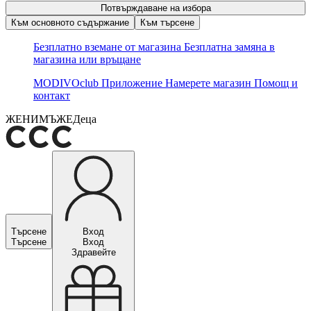
Потвърждаване на избора
Към основното съдържание
Към търсене
Безплатно вземане от магазина
Безплатна замяна в
магазина или връщане
MODIVOclub
Приложение
Намерете магазин
Помощ и
контакт
ЖЕНИ
МЪЖЕ
Деца
Търсене
Вход
Търсене
Вход
Здравейте