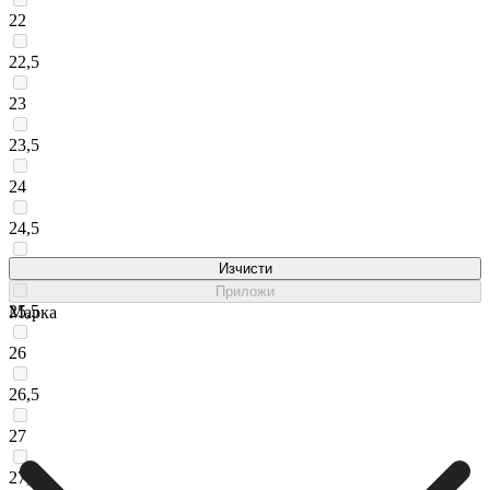
22
22,5
23
23,5
24
24,5
25
Изчисти
Приложи
25,5
Марка
26
26,5
27
27,5