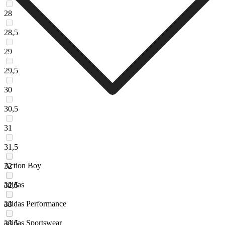
28
28,5
29
29,5
30
30,5
31
31,5
Action Boy
32
adidas
32,5
adidas Performance
33
adidas Sportswear
33,5