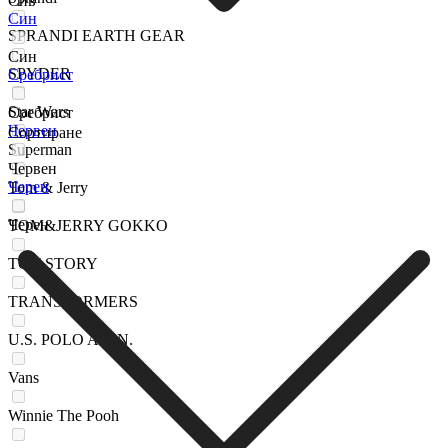
Сив
Син
SPRANDI EARTH GEAR
Син
SPYDER
Сребрист
Star Wars
Сребрист
Червен
Сортиране
Superman
Червен
Черен
Tom & Jerry
Черен
TOM&JERRY GOKKO
TOY STORY
TRANSFORMERS
U.S. POLO ASSN.
Vans
Winnie The Pooh