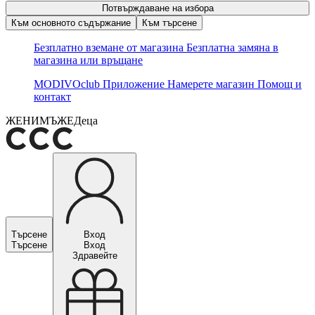
Потвърждаване на избора
Към основното съдържание
Към търсене
Безплатно вземане от магазина
Безплатна замяна в
магазина или връщане
MODIVOclub
Приложение
Намерете магазин
Помощ и
контакт
ЖЕНИ
МЪЖЕ
Деца
Търсене
Вход
Търсене
Вход
Здравейте