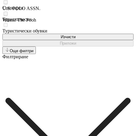
Сникърси
U.S. POLO ASSN.
Туристически
Winnie The Pooh
Туристически oбувки
Изчисти
Приложи
Още филтри
Филтриране