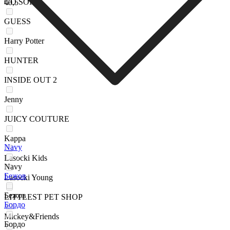
GO SOFT
40,5
GUESS
Harry Potter
HUNTER
INSIDE OUT 2
Jenny
JUICY COUTURE
Kappa
Navy
Lasocki Kids
Navy
Бежов
Lasocki Young
Бежов
LITTLEST PET SHOP
Бордо
Mickey&Friends
Бордо