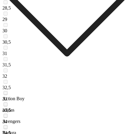
28,5
29
30
30,5
31
31,5
32
32,5
Action Boy
33
adidas
33,5
Avengers
34
Badura
34,5