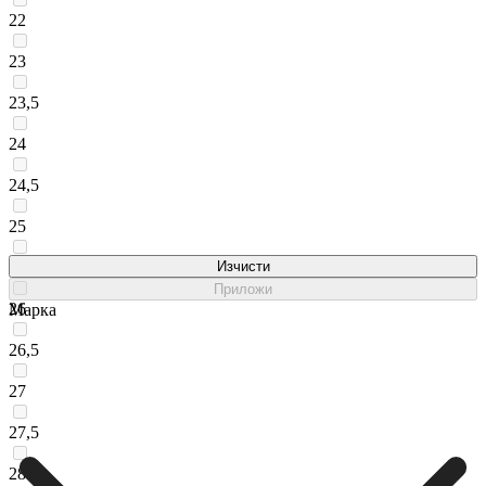
22
23
23,5
24
24,5
25
25,5
Изчисти
Приложи
26
Марка
26,5
27
27,5
28