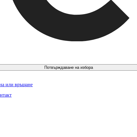
Потвърждаване на избора
ина или връщане
нтакт