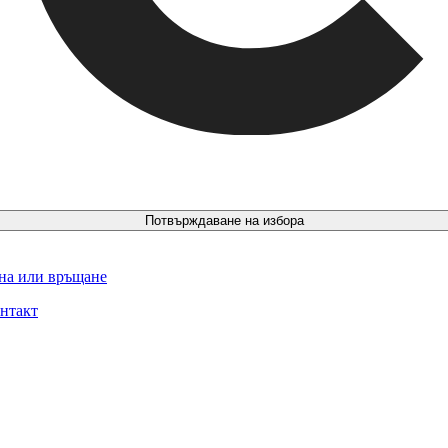
Потвърждаване на избора
ина или връщане
нтакт