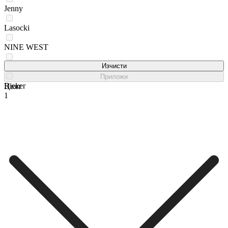
Jenny
Lasocki
NINE WEST
REMONTE
Изчисти
Приложи
Rieker
Цвят
1