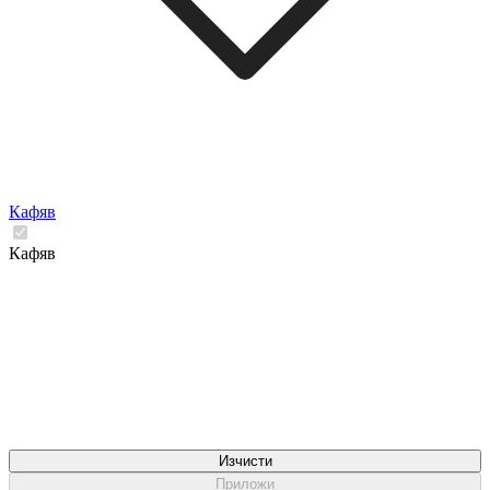
Кафяв
Кафяв
Изчисти
Приложи