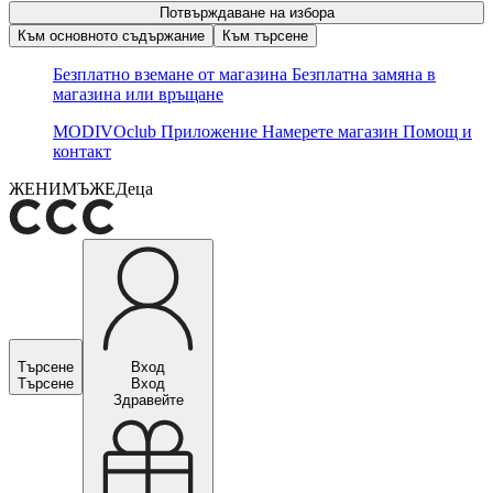
Потвърждаване на избора
Към основното съдържание
Към търсене
Безплатно вземане от магазина
Безплатна замяна в
магазина или връщане
MODIVOclub
Приложение
Намерете магазин
Помощ и
контакт
ЖЕНИ
МЪЖЕ
Деца
Търсене
Вход
Търсене
Вход
Здравейте