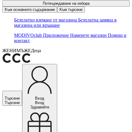
Потвърждаване на избора
Към основното съдържание
Към търсене
Безплатно вземане от магазина
Безплатна замяна в
магазина или връщане
MODIVOclub
Приложение
Намерете магазин
Помощ и
контакт
ЖЕНИ
МЪЖЕ
Деца
Търсене
Вход
Търсене
Вход
Здравейте