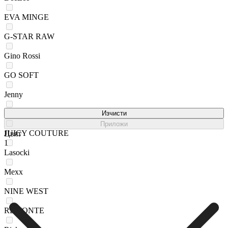
EVA MINGE
G-STAR RAW
Gino Rossi
GO SOFT
Jenny
Jenny Fairy
Изчисти
Приложи
JUICY COUTURE
Цвят
1
Lasocki
Mexx
NINE WEST
REMONTE