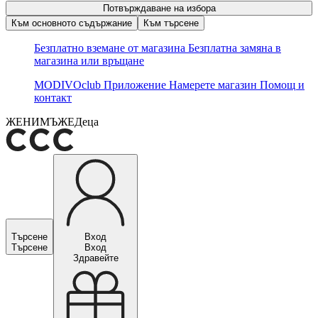
Потвърждаване на избора
Към основното съдържание
Към търсене
Безплатно вземане от магазина
Безплатна замяна в
магазина или връщане
MODIVOclub
Приложение
Намерете магазин
Помощ и
контакт
ЖЕНИ
МЪЖЕ
Деца
Търсене
Вход
Търсене
Вход
Здравейте