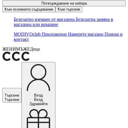
Потвърждаване на избора
Към основното съдържание
Към търсене
Безплатно вземане от магазина
Безплатна замяна в
магазина или връщане
MODIVOclub
Приложение
Намерете магазин
Помощ и
контакт
ЖЕНИ
МЪЖЕ
Деца
Търсене
Вход
Търсене
Вход
Здравейте