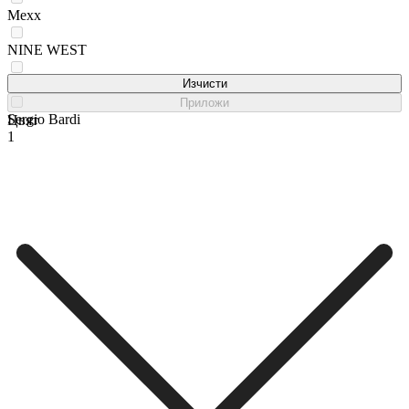
Mexx
NINE WEST
Rieker
Изчисти
Приложи
Sergio Bardi
Цвят
1