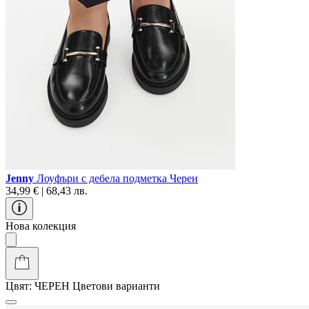
Jenny
Лоуфъри с дебела подметка Черен
34,99 € | 68,43 лв.
Нова колекция
Цвят:
ЧЕРЕН
Цветови варианти