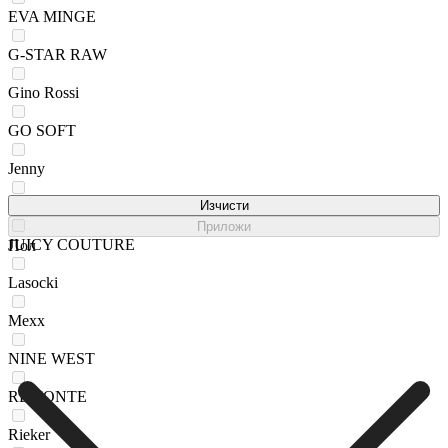
EVA MINGE
G-STAR RAW
Gino Rossi
GO SOFT
Jenny
Jenny Fairy
Изчисти
Приложи
JUICY COUTURE
Пол
Lasocki
Mexx
NINE WEST
REMONTE
Rieker