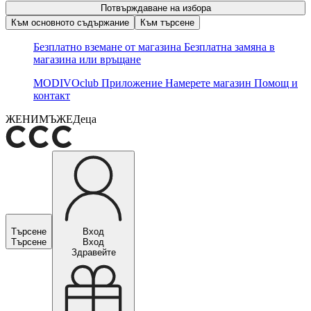
Потвърждаване на избора
Към основното съдържание
Към търсене
Безплатно вземане от магазина
Безплатна замяна в
магазина или връщане
MODIVOclub
Приложение
Намерете магазин
Помощ и
контакт
ЖЕНИ
МЪЖЕ
Деца
Търсене
Вход
Търсене
Вход
Здравейте