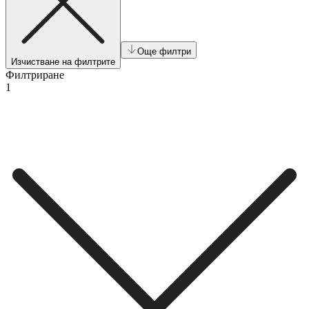
Още филтри
Изчистване на филтрите
Филтриране
1