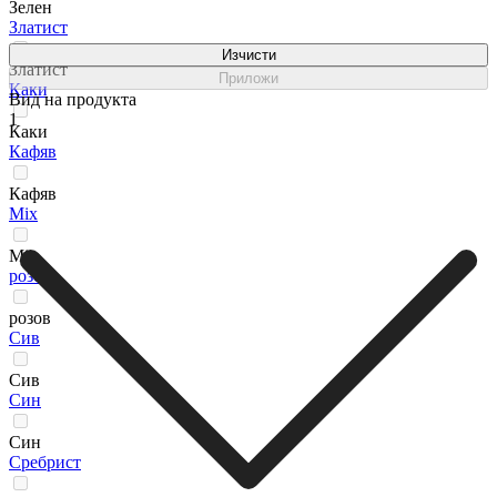
Зелен
Златист
Изчисти
Златист
Приложи
Каки
Вид на продукта
1
Каки
Кафяв
Кафяв
Мix
Мix
розов
розов
Сив
Сив
Син
Син
Сребрист