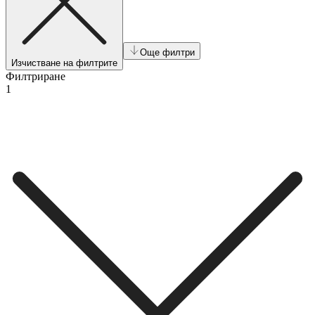
Още филтри
Изчистване на филтрите
Филтриране
1