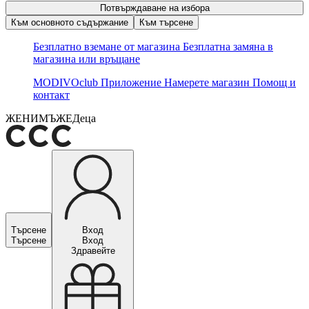
Потвърждаване на избора
Към основното съдържание
Към търсене
Безплатно вземане от магазина
Безплатна замяна в
магазина или връщане
MODIVOclub
Приложение
Намерете магазин
Помощ и
контакт
ЖЕНИ
МЪЖЕ
Деца
Търсене
Вход
Търсене
Вход
Здравейте