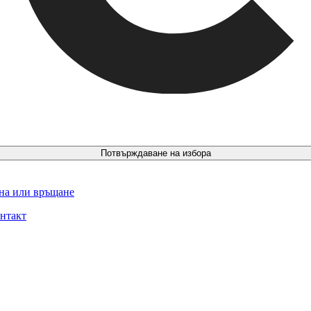
Потвърждаване на избора
ина или връщане
нтакт