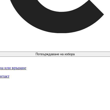
Потвърждаване на избора
ина или връщане
нтакт