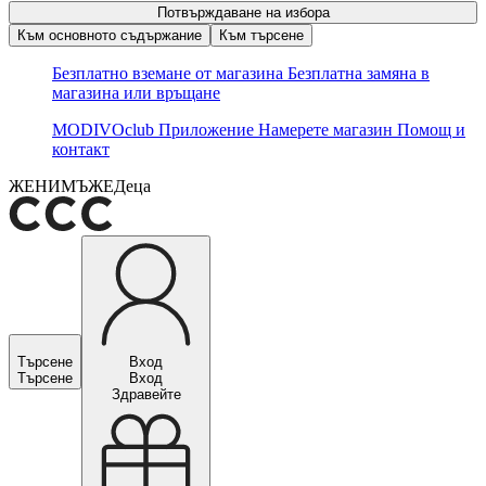
Потвърждаване на избора
Към основното съдържание
Към търсене
Безплатно вземане от магазина
Безплатна замяна в
магазина или връщане
MODIVOclub
Приложение
Намерете магазин
Помощ и
контакт
ЖЕНИ
МЪЖЕ
Деца
Търсене
Вход
Търсене
Вход
Здравейте