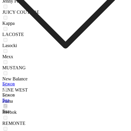
Jenny Fairy
JUICY COUTURE
Kappa
LACOSTE
Lasocki
Mexx
MUSTANG
New Balance
Бежов
NINE WEST
Бежов
Бял
Puma
Бял
Reebok
REMONTE