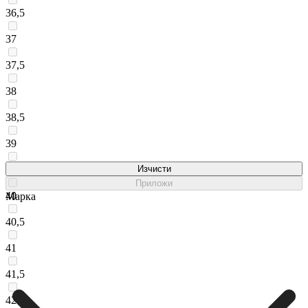
36,5
37
37,5
38
38,5
39
39,5
Изчисти
Приложи
40
Марка
40,5
41
41,5
42