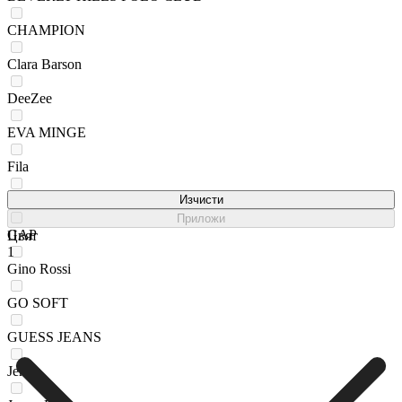
CHAMPION
Clara Barson
DeeZee
EVA MINGE
Fila
G-STAR RAW
Изчисти
Приложи
GAP
Цвят
1
Gino Rossi
GO SOFT
GUESS JEANS
Jenny