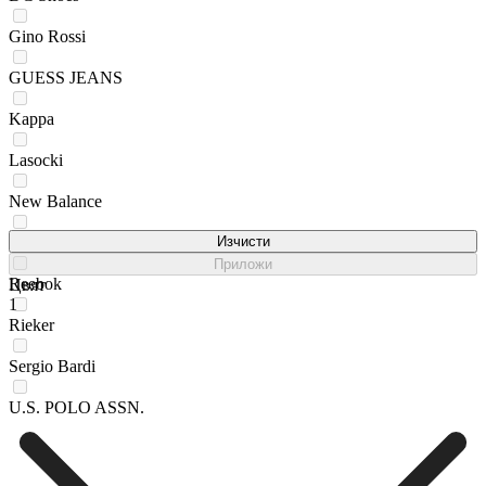
Gino Rossi
GUESS JEANS
Kappa
Lasocki
New Balance
Puma
Изчисти
Приложи
Reebok
Цвят
1
Rieker
Sergio Bardi
U.S. POLO ASSN.