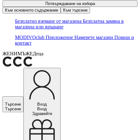
Потвърждаване на избора
Към основното съдържание
Към търсене
Безплатно вземане от магазина
Безплатна замяна в
магазина или връщане
MODIVOclub
Приложение
Намерете магазин
Помощ и
контакт
ЖЕНИ
МЪЖЕ
Деца
Търсене
Вход
Търсене
Вход
Здравейте