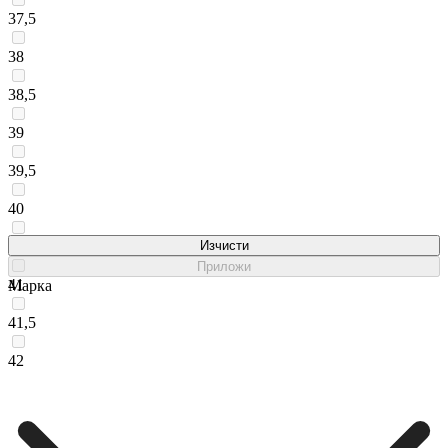
37,5
38
38,5
39
39,5
40
40,5
Изчисти
Приложи
41
Марка
41,5
42