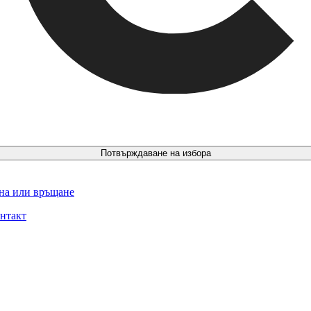
Потвърждаване на избора
ина или връщане
нтакт