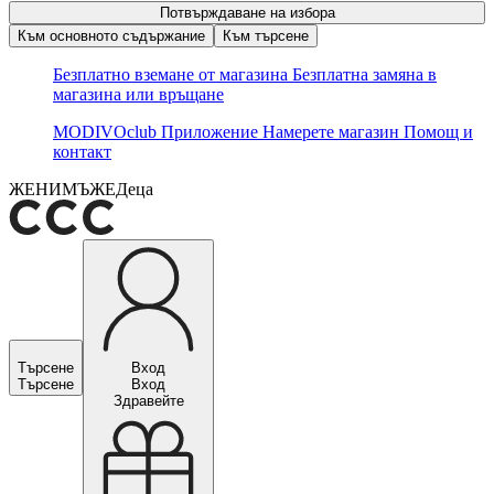
Потвърждаване на избора
Към основното съдържание
Към търсене
Безплатно вземане от магазина
Безплатна замяна в
магазина или връщане
MODIVOclub
Приложение
Намерете магазин
Помощ и
контакт
ЖЕНИ
МЪЖЕ
Деца
Търсене
Вход
Търсене
Вход
Здравейте