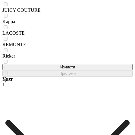
JUICY COUTURE
Kappa
LACOSTE
REMONTE
Rieker
Sprandi
Изчисти
Приложи
Vans
Цвят
1